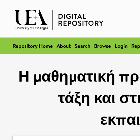
Repository Home
About
Search
Browse
Login
Rep
Η μαθηματική π
τάξη και σ
εκπα