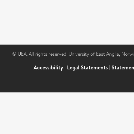
© UEA. All rights reserved. University of East Anglia, Nor
Accessibility
|
Legal Statements
|
Statemen