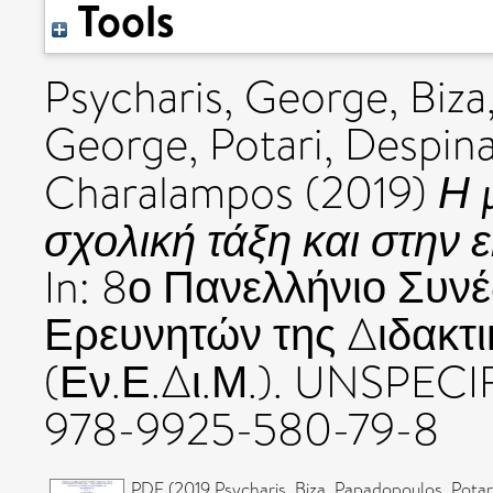
Tools
Psycharis, George
,
Biza
George
,
Potari, Despin
Η 
Charalampos
(2019)
σχολική τάξη και στην 
In: 8ο Πανελλήνιο Συν
Ερευνητών της Διδακτ
(Εν.Ε.Δι.Μ.). UNSPECI
978-9925-580-79-8
PDF (2019 Psycharis, Biza, Papadopoulos, Pota