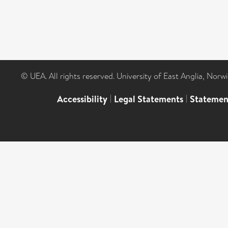
© UEA. All rights reserved. University of East Anglia, Nor
Accessibility
|
Legal Statements
|
Statemen