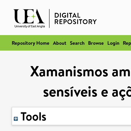
Repository Home
About
Search
Browse
Login
Rep
Xamanismos ame
sensíveis e aç
Tools