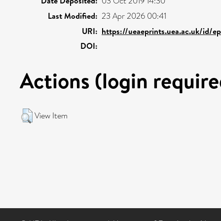
Date Deposited:
03 Oct 2019 14:30
Last Modified:
23 Apr 2026 00:41
URI:
https://ueaeprints.uea.ac.uk/id/e
DOI:
Actions (login require
View Item