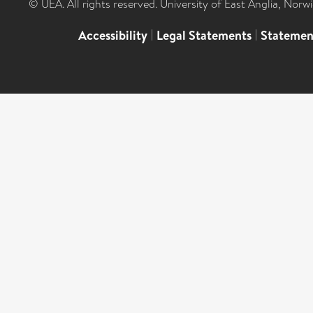
© UEA. All rights reserved. University of East Anglia, Nor
Accessibility
|
Legal Statements
|
Statemen