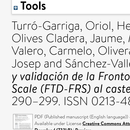
Tools
Turró-Garriga, Oriol
,
He
Olives Cladera, Jaume
,
Valero, Carmelo
,
Oliver
Josep
and
Sánchez-Vall
y validación de la Fron
Scale (FTD-FRS) al caste
290–299. ISSN 0213-4
PDF (Published manuscript (English language)) 
Available under License
Creative Commons Attr