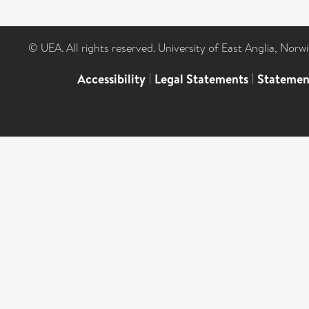
© UEA. All rights reserved. University of East Anglia, Nor
Accessibility
|
Legal Statements
|
Statemen