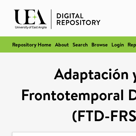
Repository Home
About
Search
Browse
Login
Rep
Adaptación y
Frontotemporal D
(FTD-FRS)