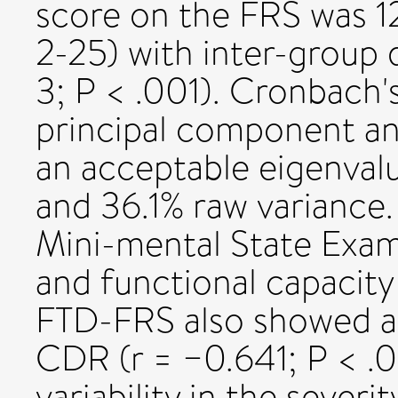
score on the FRS was 12
2-25) with inter-group d
3; P < .001). Cronbach'
principal component ana
an acceptable eigenvalu
and 36.1% raw variance.
Mini-mental State Exami
and functional capacity
FTD-FRS also showed a s
CDR (r = −0.641; P < .0
variability in the severi