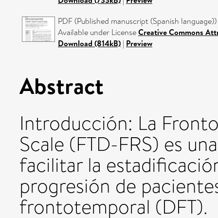
Download (733kB)
|
Preview
PDF (Published manuscript (Spanish language)) 
Available under License
Creative Commons Attr
Download (814kB)
|
Preview
Abstract
Introducción: La Front
Scale (FTD-FRS) es una
facilitar la estadificació
progresión de pacient
frontotemporal (DFT). 