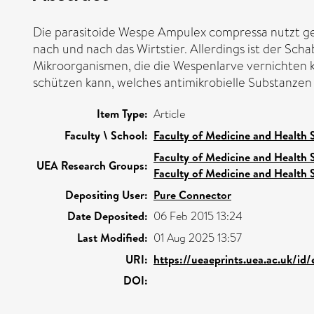
Die parasitoide Wespe Ampulex compressa nutzt ge
nach und nach das Wirtstier. Allerdings ist der Sc
Mikroorganismen, die die Wespenlarve vernichten k
schützen kann, welches antimikrobielle Substanzen 
Item Type:
Article
Faculty \ School:
Faculty of Medicine and Health 
Faculty of Medicine and Health 
UEA Research Groups:
Faculty of Medicine and Health 
Depositing User:
Pure Connector
Date Deposited:
06 Feb 2015 13:24
Last Modified:
01 Aug 2025 13:57
URI:
https://ueaeprints.uea.ac.uk/id
DOI: