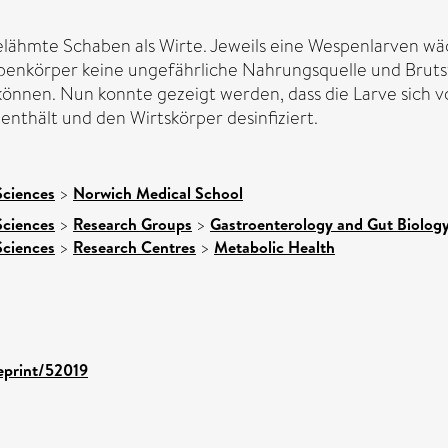
lähmte Schaben als Wirte. Jeweils eine Wespenlarven wä
habenkörper keine ungefährliche Nahrungsquelle und Bruts
önnen. Nun konnte gezeigt werden, dass die Larve sich v
enthält und den Wirtskörper desinfiziert.
Sciences
>
Norwich Medical School
Sciences
>
Research Groups
>
Gastroenterology and Gut Biolog
Sciences
>
Research Centres
>
Metabolic Health
/eprint/52019