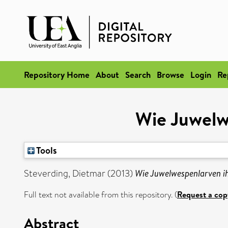
Repository Home
About
Search
Browse
Login
Re
Wie Juwelw
Tools
Steverding, Dietmar
(2013)
Wie Juwelwespenlarven ih
Full text not available from this repository. (
Request a cop
Abstract